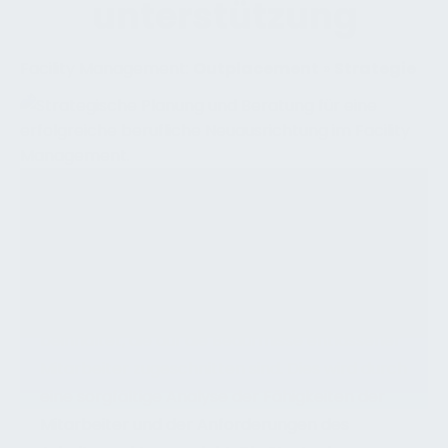
unterstützung
Facility Management:
Outplacement
»
Strategie
Strategische Gestaltung von
Outplacement im Facility Management
Outplacement im Facility Management ist ein
strategischer Ansatz, der die Planung und
Implementierung von Programmen
beinhaltet, die auf die Bedürfnisse entlassener
Mitarbeiter zugeschnitten sind. Dies wird durch
eine sorgfältige Analyse der Fähigkeiten der
Mitarbeiter und der Anforderungen des