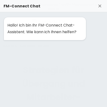
FM-Solutionmaker: Gemeinsam Facility Management neu
FM-Connect Chat
denken
Hallo! Ich bin Ihr FM-Connect Chat-
Assistent. Wie kann ich Ihnen helfen?
NAVIGATION EINBLENDEN
Strategien für
Übergang und
Mitarbeiter­