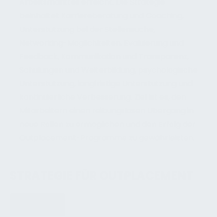
Arbeitsmarktes erreicht. Die Strategie
beinhaltet Karriereberatung und Coaching,
Unterstützung bei der Stellensuche,
Networking-Möglichkeiten, Evaluierung und
Feedback, Kommunikation und Transparenz,
Schulungen und Weiterbildung, psychologische
Unterstützung, langfristige Unterstützung und
kontinuierliche Verbesserung. Ziel ist es, den
Mitarbeitern einen reibungslosen Übergang in
neue Rollen zu ermöglichen und den Erfolg der
Outplacement-Programme zu gewährleisten.
STRATEGIE FÜR OUTPLACEMENT
Strategie