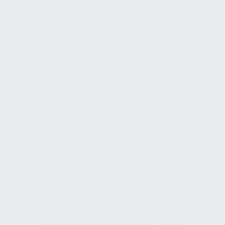
Kontinuierliche Verbesserung:
Wir sind
bestrebt, unsere Outplacement-Programme
ständig zu verbessern. Wir sammeln regelmäßig
Feedback von den betroffenen Mitarbeitern und
passen unsere Programme entsprechend an, um
sicherzustellen, dass sie effektiv und relevant
bleiben.
AGB
Bildquellennachweis
Cookie-Einstellungen
Datenschutz
Datenschutzinformationsblatt
Hinweisgeber-Meldestelle
Impressum